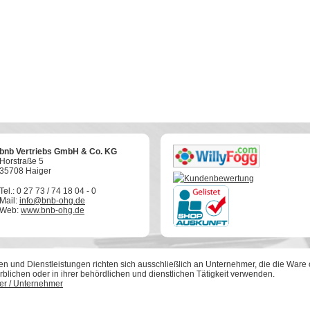
bnb Vertriebs GmbH & Co. KG
Horstraße 5
35708 Haiger
Tel.: 0 27 73 / 74 18 04 - 0
Mail:
info@bnb-ohg.de
Web:
www.bnb-ohg.de
 und Dienstleistungen richten sich ausschließlich an Unternehmer, die die Ware o
blichen oder in ihrer behördlichen und dienstlichen Tätigkeit verwenden.
her / Unternehmer