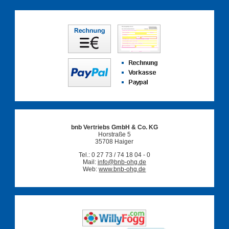
bnb Vertriebs GmbH & Co. KG
Horstraße 5
35708 Haiger
Tel.: 0 27 73 / 74 18 04 - 0
Mail:
info@bnb-ohg.de
Web:
www.bnb-ohg.de