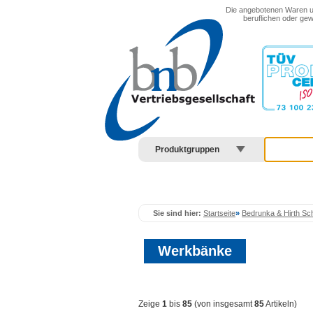
Menu anzeigen
Die angebotenen Waren und
beruflichen oder gew
Produktgruppen
Sie sind hier:
Startseite
»
Bedrunka & Hirth Sc
Werkbänke
Zeige
1
bis
85
(von insgesamt
85
Artikeln)