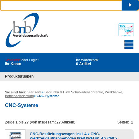
Neukunde
oder Login?
Ihr Warenkorb:
Ihr Konto
0 Artikel
Produktgruppen
Sie sind hier:
Startseite
»
Bedrunka & Hirth Schubladenschränke, Werkbänke,
Betriebseinrichtung
»
CNC-Systeme
CNC-Systeme
Zeige
1
bis
27
(von insgesamt
27
Artikeln)
Seiten:
1
CNC-Bestückungswagen, inkl. 4 x CNC-
Werkzeugaufnahmeböden breit (WABg), 4 x CNC-