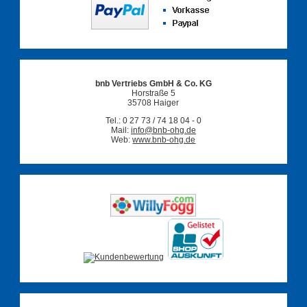
bnb Vertriebs GmbH & Co. KG
Horstraße 5
35708 Haiger
Tel.: 0 27 73 / 74 18 04 - 0
Mail:
info@bnb-ohg.de
Web:
www.bnb-ohg.de