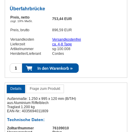
Überfahrbrücke
Preis, netto
753,44 EUR
zzgl. 19% MwSt.
Preis, brutto
896,59 EUR
Versandkosten
Versandkostenfrei
Lieferzeit
ca. 4-8 Tage
Artikelnummer
sg-100.008
Hersteller/Lieferant
Cordes
Details
Frage zum Produkt
Außenmaße: 1.250 x 995 x 120 mm (B/T/H)
aus Aluminium Riffelblech
Traglast 1.200 kg
EAN-Nr.: 4035694011809
Technische Daten:
Zolltarifnummer
76109010