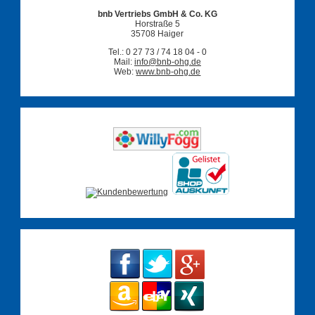
bnb Vertriebs GmbH & Co. KG
Horstraße 5
35708 Haiger
Tel.: 0 27 73 / 74 18 04 - 0
Mail:
info@bnb-ohg.de
Web:
www.bnb-ohg.de