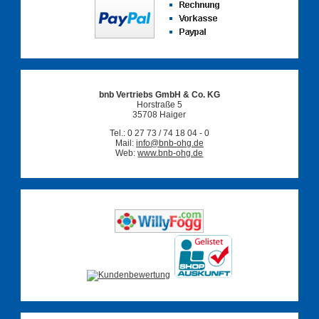
bnb Vertriebs GmbH & Co. KG
Horstraße 5
35708 Haiger
Tel.: 0 27 73 / 74 18 04 - 0
Mail:
info@bnb-ohg.de
Web:
www.bnb-ohg.de