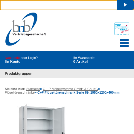
Neukunde
oder Login?
Ihr Warenkorb:
Ihr Konto
0 Artikel
Produktgruppen
Sie sind hier:
Startseite
»
C + P Möbelsysteme GmbH & Co. KG
»
Flügeltürenschränke
»
C+P Flügeltürenschrank Serie 89, 1950x1200x400mm