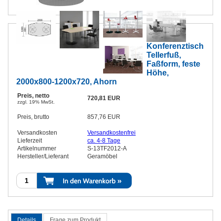
Konferenztisch
Tellerfuß,
Faßform, feste
Höhe,
2000x800-1200x720, Ahorn
Preis, netto
720,81 EUR
zzgl. 19% MwSt.
Preis, brutto
857,76 EUR
Versandkosten
Versandkostenfrei
Lieferzeit
ca. 4-8 Tage
Artikelnummer
S-13TF2012-A
Hersteller/Lieferant
Geramöbel
Details
Frage zum Produkt