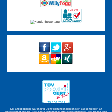
Die angebotenen Waren und Dienstleistungen richten sich ausschließlich an
Unternehmer, die die Ware oder Leistungen in ihrer selbstständigen, beruflichen oder