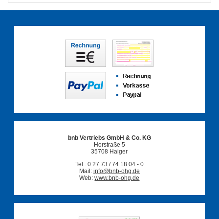
bnb Vertriebs GmbH & Co. KG
Horstraße 5
35708 Haiger
Tel.: 0 27 73 / 74 18 04 - 0
Mail:
info@bnb-ohg.de
Web:
www.bnb-ohg.de