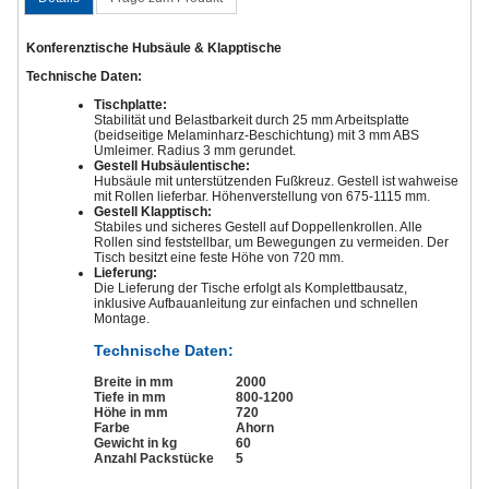
Konferenztische Hubsäule & Klapptische
Technische Daten:
Tischplatte:
Stabilität und Belastbarkeit durch 25 mm Arbeitsplatte
(beidseitige Melaminharz-Beschichtung) mit 3 mm ABS
Umleimer. Radius 3 mm gerundet.
Gestell Hubsäulentische:
Hubsäule mit unterstützenden Fußkreuz. Gestell ist wahweise
mit Rollen lieferbar. Höhenverstellung von 675-1115 mm.
Gestell Klapptisch:
Stabiles und sicheres Gestell auf Doppellenkrollen. Alle
Rollen sind feststellbar, um Bewegungen zu vermeiden. Der
Tisch besitzt eine feste Höhe von 720 mm.
Lieferung:
Die Lieferung der Tische erfolgt als Komplettbausatz,
inklusive Aufbauanleitung zur einfachen und schnellen
Montage.
Technische Daten:
Breite in mm
2000
Tiefe in mm
800-1200
Höhe in mm
720
Farbe
Ahorn
Gewicht in kg
60
Anzahl Packstücke
5