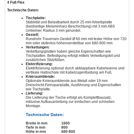
4 Fuß Flex
Technische Daten:
Tischplatte:
Stabilität und Belastbarkeit durch 25 mm Arbeitsplatte
(beidseitige Melaminharz-Beschichtung) mit 3 mm ABS
Umleimer. Radius 3 mm gerundet.
Gestell:
Rundrohr-Traversen-Gestell Ø 60 mm mit fester Höhe von 720
mm oder stufenlos höhenverstellbar von 680-800 mm.
Verkettungen:
Verkettungsplatten haben gleiche Eigenschaften wie
Tischplatten. Befestigung erfolgt mittels Verkettungskit und
zusätzlichen Stützfüßen.
Elektrifizierung:
Elektrifizierung optional durch abklappbare Kabelwanne und
vertikale Halbschale mit Kabelzugentlastung am Fuß.
Knieraumblende:
Optionale Knieraumblende aus Metall oder 19 mm
Dreischicht-Feinspanplatte, Ausführung und Eigenschaften
wie Tischplatte.
Lieferung:
Die Lieferung der Tische erfolgt als Komplettbausatz,
inklusive Aufbauanleitung zur einfachen und schnellen
Montage.
Technische Daten:
Breite in mm
1600
Tiefe in mm
800
Höhe in mm
680-800