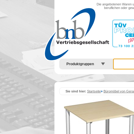
Menu anzeigen
Die angebotenen Waren und
beruflichen oder gew
Produktgruppen
Sie sind hier:
Startseite
»
Büromöbel von Gera