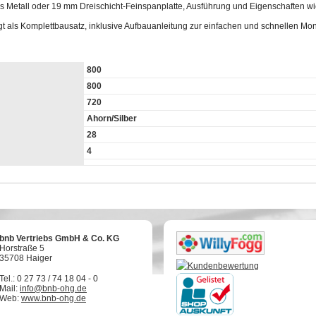
 Metall oder 19 mm Dreischicht-Feinspanplatte, Ausführung und Eigenschaften wie
lgt als Komplettbausatz, inklusive Aufbauanleitung zur einfachen und schnellen Mo
800
800
720
Ahorn/Silber
28
4
bnb Vertriebs GmbH & Co. KG
Horstraße 5
35708 Haiger
Tel.: 0 27 73 / 74 18 04 - 0
Mail:
info@bnb-ohg.de
Web:
www.bnb-ohg.de