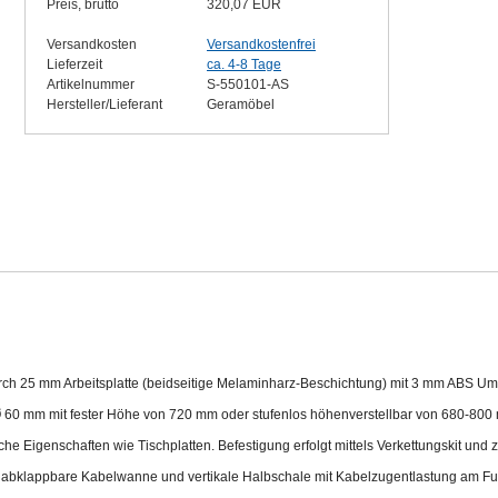
Preis, brutto
320,07 EUR
Versandkosten
Versandkostenfrei
Lieferzeit
ca. 4-8 Tage
Artikelnummer
S-550101-AS
Hersteller/Lieferant
Geramöbel
durch 25 mm Arbeitsplatte (beidseitige Melaminharz-Beschichtung) mit 3 mm ABS U
 60 mm mit fester Höhe von 720 mm oder stufenlos höhenverstellbar von 680-800
he Eigenschaften wie Tischplatten. Befestigung erfolgt mittels Verkettungskit und 
rch abklappbare Kabelwanne und vertikale Halbschale mit Kabelzugentlastung am Fu