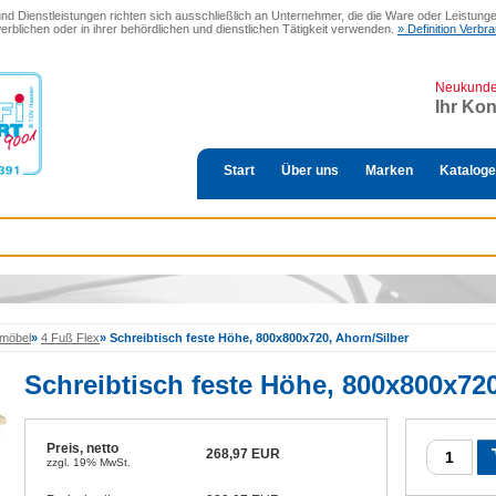
 Dienstleistungen richten sich ausschließlich an Unternehmer, die die Ware oder Leistungen
erblichen oder in ihrer behördlichen und dienstlichen Tätigkeit verwenden.
» Definition Verb
Neukund
Ihr Ko
Start
Über uns
Marken
Kataloge
möbel
»
4 Fuß Flex
»
Schreibtisch feste Höhe, 800x800x720, Ahorn/Silber
Schreibtisch feste Höhe, 800x800x720
Preis, netto
268,97 EUR
zzgl. 19% MwSt.